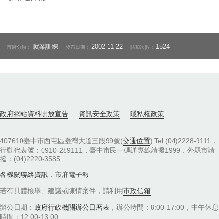
就業訓練
2002-11-22
1524
市府分類：
發布日期：
點閱次數：
政府網站資料開放宣告
資訊安全政策
隱私權政策
407610臺中市西屯區臺灣大道三段99號(
交通位置
) Tel:(04)2228-9111．
行動代表號：0910-289111，臺中市民一碼通專線請撥1999，外縣市請
撥：(04)2220-3585
各機關聯絡資訊
，
市府電子報
若有具體檢舉、建議或陳情案件，請利用
市政信箱
辦公日期：
政府行政機關辦公日曆表
，辦公時間：8:00-17:00，中午休息
時間：12:00-13:00