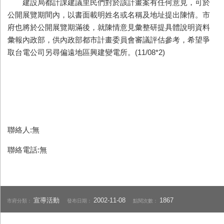
建設局都計課建議里民們對於該計畫案有任何意見，可於
公開展覽期間內，以書面載明姓名或名稱及地址提出陳情。市
府也將於公開展覽期滿後，就陳情意見彙整研提具體說明資料
彙報內政部，供內政部都市計畫委員會審議評估參考，希望爭
取台電公司另尋偏遠地區興建變電所。(11/08*2)
聯絡人:無
聯絡電話:無
宣導活動
2002-11-08
1867
市府分類：
發布日期：
點閱次數：