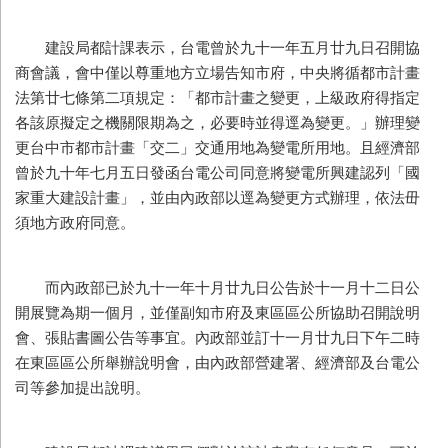
建設局都計課表示，台電曾於九十一年五月廿九日召開協
商會議，會中僅以尊重地方立場告知市府，中央將循都市計畫
法第廿七條第二項規定：「都市計畫之變更，上級政府得指定
各該原擬定之機關限期為之，必要時並得逕為變更。」辦理變
更台中市都市計畫「交二」交通用地為變電所用地。且經濟部
曾於九十年七月五日發函台電公司同意將變電所興建認列「國
家重大建設計畫」，並由內政部以逕為變更方式辦理，依法毌
須地方政府同意。
而內政部已於九十一年十月廿九日公告於十一月十二日公
開展覽為期一個月，並僅副知市府及東區區公所協助召開說明
會、張貼書圖公告等事宜。內政部並訂十一月廿九日下午二時
在東區區公所舉辦說明會，由內政部營建署、經濟部及台電公
司等參加提出說明。