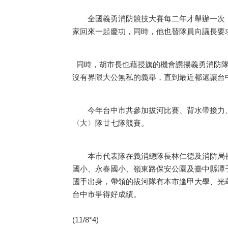
全國義勇消防競技大賽每二年才舉辦一次，
家回來一起慶功，同時，他也替隊員向議長要
同時，胡市長也藉授旗的機會讚揚義勇消防隊
沒有界限大公無私的義舉，直到最近都還讓台
今年台中市共參加拔河比賽、背水帶接力、
〈大〉隊廿七隊競賽。
本市代表隊在義消總隊長林仁德及消防局長
國小、永春國小、嶺東路保安公園及臺中縣潭
國手出身，帶領的拔河隊有本市逢甲大學、光
台中市爭得好成績。
(11/8*4)