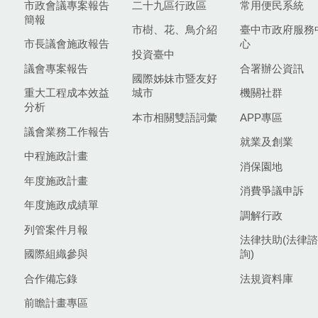
市政會議專案報告
二十九區行政區
常用便民系統
簡報
市樹、花、鳥介紹
臺中市政府服務
市長議會施政報告
心
投資臺中
議會專案報告
合署辦公資訊
國際姊妹市暨友好
重大工程成本效益
城市
機關社群
分析
本市相關雙語詞彙
APP專區
議會業務工作報告
就業及創業
中程施政計畫
消保園地
年度施政計畫
消費爭議申訴
年度施政成績單
調解行政
列管案件月報
法律扶助(法律諮
國際組織參與
詢)
合作備忘錄
法規資料庫
前瞻計畫專區