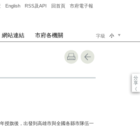
覽
English
RSS及API
回首頁
市府電子報
網站連結
市府各機關
小
字級
中
大
分
享
《
年授旗後，出發到高雄市與全國各縣市隊伍一