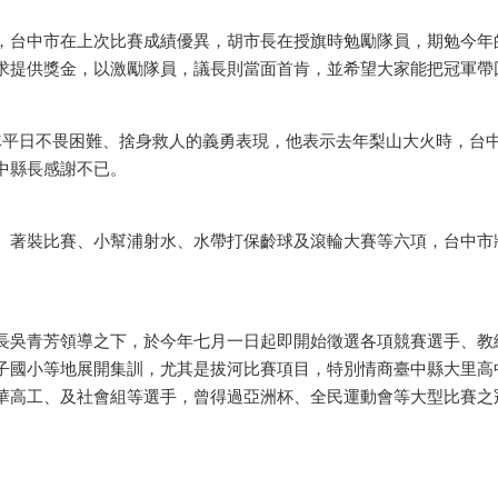
台中市在上次比賽成績優異，胡市長在授旗時勉勵隊員，期勉今年
求提供獎金，以激勵隊員，議長則當面首肯，並希望大家能把冠軍帶
平日不畏困難、捨身救人的義勇表現，他表示去年梨山大火時，台
中縣長感謝不已。
著裝比賽、小幫浦射水、水帶打保齡球及滾輪大賽等六項，台中市
吳青芳領導之下，於今年七月一日起即開始徵選各項競賽選手、教
子國小等地展開集訓，尤其是拔河比賽項目，特別情商臺中縣大里高
華高工、及社會組等選手，曾得過亞洲杯、全民運動會等大型比賽之