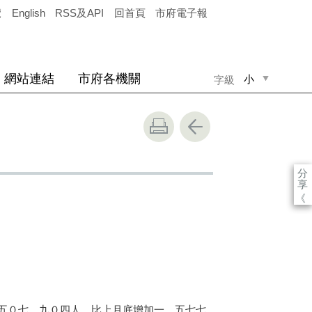
覽
English
RSS及API
回首頁
市府電子報
網站連結
市府各機關
小
字級
中
大
分
享
《
五０七、九０四人，比上月底增加一、五七七