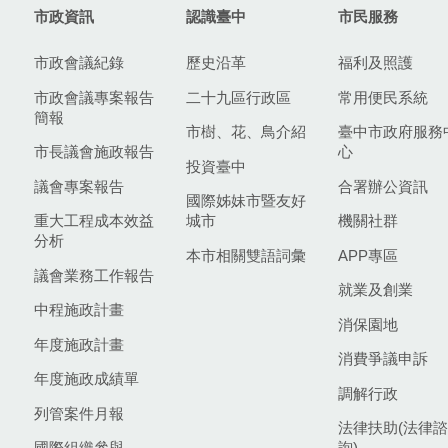
市政資訊
認識臺中
市民服務
市政會議紀錄
歷史沿革
福利及照護
市政會議專案報告
二十九區行政區
常用便民系統
簡報
市樹、花、鳥介紹
臺中市政府服務
市長議會施政報告
心
投資臺中
議會專案報告
合署辦公資訊
國際姊妹市暨友好
重大工程成本效益
城市
機關社群
分析
本市相關雙語詞彙
APP專區
議會業務工作報告
就業及創業
中程施政計畫
消保園地
年度施政計畫
消費爭議申訴
年度施政成績單
調解行政
列管案件月報
法律扶助(法律諮
國際組織參與
詢)