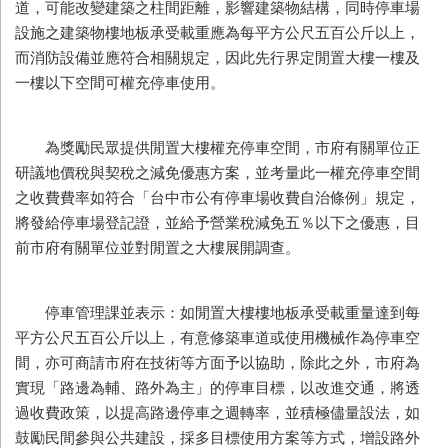
道，可能改變建築之柱間距離，影響建築物結構，同時停車場
設施之建築物樓地板承受載重應為每平方公尺五百公斤以上，
而消防設備並應符合相關規定，因此先行界定閒置大樓一樓及
一樓以下空間可權充停車使用。
為獎勵民眾提供閒置大樓權充停車空間，市府有關單位正
研議地價稅與契稅之減免優惠方案，並考量此一權充停車空間
之收費費率如符合「台中市公有停車場收費自治條例」規定，
將發給停車場登記證，並給予營業稅減免五％以下之優惠，目
前市府有關單位並對閒置之大樓展開調查。
停車管理課並表示：如閒置大樓樓地板承受載重量達到每
平方公尺五百公斤以上，有意修築車道或使用機械作為停車空
間，亦可商請市府在技術等方面予以協助，除此之外，市府為
實現「路邊為輔、路外為主」的停車目標，以改進交通，將透
過收費政策，以提高路邊停車之週轉率，並積極儘量設法，如
鼓勵民間參與公共建設，採多目標使用方案等方式，增設路外