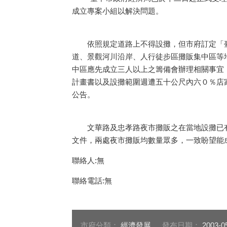
成立專案小組以解決問題。
依照規定道路上不得設攤，但市府訂定「臺
道、景觀河川沿岸、人行徒步區攤販集中區等
中區應先成立三人以上之籌備會辦理相關事宜
計畫書以及設攤範圍週遭五十公尺內六０％店
公告。
文華路及忠孝路夜市攤販之在當地設攤已有
文件，兩處夜市攤販均數量眾多，一致盼望能成
聯絡人:無
聯絡電話:無
市府分類：
經濟發展
發布日期：
2003-0