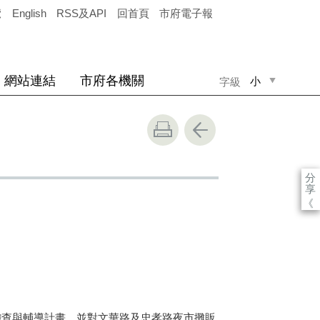
覽
English
RSS及API
回首頁
市府電子報
網站連結
市府各機關
小
字級
中
大
分
享
《
查與輔導計畫，並對文華路及忠孝路夜市攤販