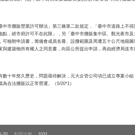
中市攤販營業許可辦法」第三條第二款規定，「臺中市道路上不得
地點，經市府許可不在此限」，另「臺中市攤販集中區、觀光夜市及
，可檢附申請書，籌備會成員名冊、設攤範圍及周遭五十公尺地籍圖
家與建築物所有權人之同意書，向區公所提出申請，再由經濟局送市
數十年悠久歷史，問題亟待解決，元大企管公司頃已成立專案小組
為合法攤販以正常營運。（5/20*1）
5-20
點閱次數：
1031