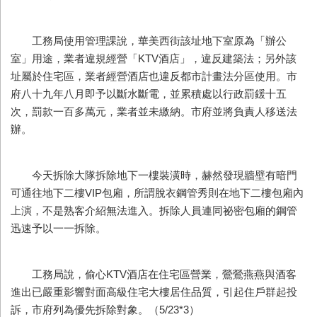
工務局使用管理課說，華美西街該址地下室原為「辦公
室」用途，業者違規經營「KTV酒店」，違反建築法；另外該
址屬於住宅區，業者經營酒店也違反都市計畫法分區使用。市
府八十九年八月即予以斷水斷電，並累積處以行政罰鍰十五
次，罰款一百多萬元，業者並未繳納。市府並將負責人移送法
辦。
今天拆除大隊拆除地下一樓裝潢時，赫然發現牆壁有暗門
可通往地下二樓VIP包廂，所謂脫衣鋼管秀則在地下二樓包廂內
上演，不是熟客介紹無法進入。拆除人員連同祕密包廂的鋼管
迅速予以一一拆除。
工務局說，偷心KTV酒店在住宅區營業，鶯鶯燕燕與酒客
進出已嚴重影響對面高級住宅大樓居住品質，引起住戶群起投
訴，市府列為優先拆除對象。（5/23*3）