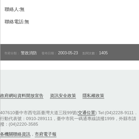
聯絡人:無
聯絡電話:無
警政消防
2003-05-23
1405
市府分類：
發布日期：
點閱次數：
政府網站資料開放宣告
資訊安全政策
隱私權政策
407610臺中市西屯區臺灣大道三段99號(
交通位置
) Tel:(04)2228-9111．
行動代表號：0910-289111，臺中市民一碼通專線請撥1999，外縣市請
撥：(04)2220-3585
各機關聯絡資訊
，
市府電子報