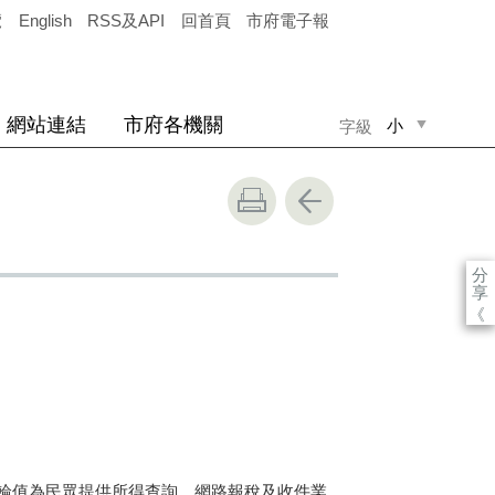
覽
English
RSS及API
回首頁
市府電子報
網站連結
市府各機關
小
字級
中
大
分
享
《
輪值為民眾提供所得查詢、網路報稅及收件業