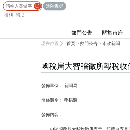
:::
進階搜尋
福利
補助
熱門公告
關於市府
:::
現在位置
首頁
>
熱門公告
>
市政新聞
國稅局大智稽徵所報稅收
發佈單位： 新聞局
發佈類別： 稅捐類
發佈內容：
中區國稅局大智稽徵所表示，該所自五月二