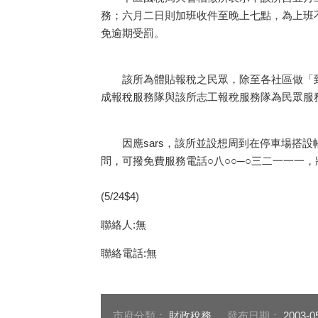
務；六月二日則加班收件至晚上七點，為上班
免逾期受罰。
該所為體貼報稅之民眾，除至各社區做「到
成報稅服務隊與該所志工報稅服務隊為民眾服
因應sars，該所並設想周到在停車場搭設
問，可撥免費服務電話○八○○─○三二一一一
(5/24$4)
聯絡人:無
聯絡電話:無
市府分類：
財政稅務
發布日期：
2003-0