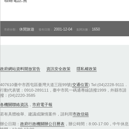
聯絡電話:無
休閒旅遊
2001-12-04
1650
市府分類：
發布日期：
點閱次數：
政府網站資料開放宣告
資訊安全政策
隱私權政策
407610臺中市西屯區臺灣大道三段99號(
交通位置
) Tel:(04)2228-9111．
行動代表號：0910-289111，臺中市民一碼通專線請撥1999，外縣市請
撥：(04)2220-3585
各機關聯絡資訊
，
市府電子報
若有具體檢舉、建議或陳情案件，請利用
市政信箱
辦公日期：
政府行政機關辦公日曆表
，辦公時間：8:00-17:00，中午休息