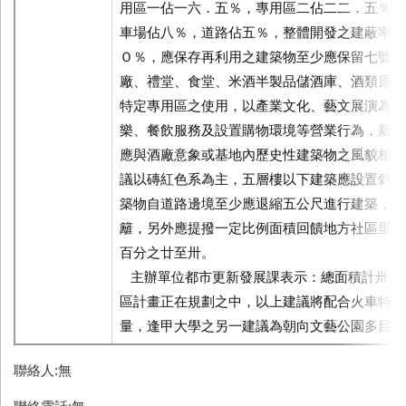
用區一佔一六．五％，專用區二佔二二．五％，
車場佔八％，道路佔五％，整體開發之建蔽率為
Ｏ％，應保存再利用之建築物至少應保留七號倉
廠、禮堂、食堂、米酒半製品儲酒庫、酒類原料
特定專用區之使用，以產業文化、藝文展演為主
樂、餐飲服務及設置購物環境等營業行為，新建
應與酒廠意象或基地內歷史性建築物之風貌相符
議以磚紅色系為主，五層樓以下建築應設置斜屋
築物自道路邊境至少應退縮五公尺進行建築，並
籬，另外應提撥一定比例面積回饋地方社區里民
百分之廿至卅。
主辦單位都市更新發展課表示：總面積計卅八
區計畫正在規劃之中，以上建議將配合火車特定
量，逢甲大學之另一建議為朝向文藝公園多目標
聯絡人:無