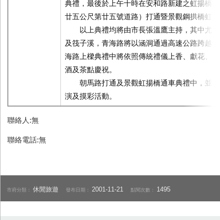
典禮，最後於上午十時在安和路新建之虹揚橋前
廿五公尺第廿五號道路）打通暨景觀鋼拱橋虹揚
以上典禮均將由市長張溫鷹主持，其中尤以
及筏子溪，青海路將以涵洞通過高速公路跨越筏
海路上樑典禮中將依照傳統禮儀上香、獻花、獻
酒及茶點慶祝。
朝馬路打通及景觀虹揚橋通車典禮中，並將
演及摸彩活動。
聯絡人:無
聯絡電話:無
休閒旅遊
2001-11-21
1495
市府分類：
發布日期：
點閱次數：