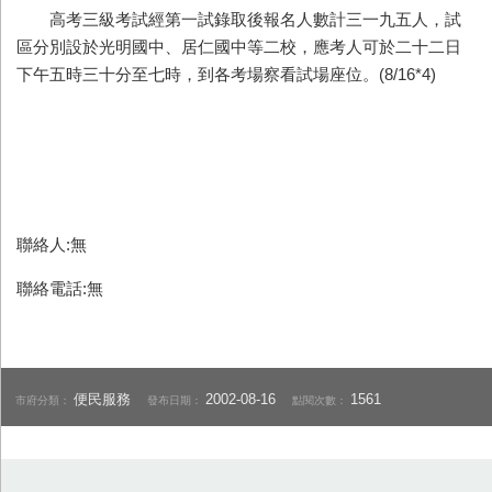
高考三級考試經第一試錄取後報名人數計三一九五人，試
區分別設於光明國中、居仁國中等二校，應考人可於二十二日
下午五時三十分至七時，到各考場察看試場座位。(8/16*4)
聯絡人:無
聯絡電話:無
便民服務
2002-08-16
1561
市府分類：
發布日期：
點閱次數：