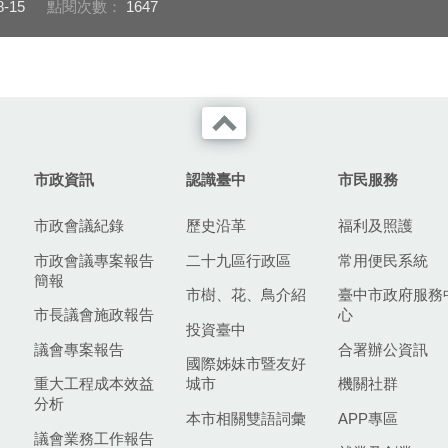
8-15
點閱次數：
1647
市政資訊
認識臺中
市民服務
市政會議紀錄
歷史沿革
福利及照護
市政會議專案報告
二十九區行政區
常用便民系統
簡報
市樹、花、鳥介紹
臺中市政府服務
市長議會施政報告
心
投資臺中
議會專案報告
合署辦公資訊
國際姊妹市暨友好
重大工程成本效益
城市
機關社群
分析
本市相關雙語詞彙
APP專區
議會業務工作報告