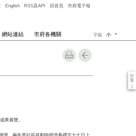
覽
English
RSS及API
回首頁
市府電子報
網站連結
市府各機關
小
字級
中
大
分
享
《
成果展覽。
辦理，兩年度社區規劃師授證典禮定十七日上