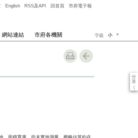
覽
English
RSS及API
回首頁
市府電子報
網站連結
市府各機關
小
字級
中
大
分
享
《
地，面積寬廣，尚未實地測量，概略估算約在