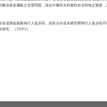
可解決甚多攤販之安置問題，現台中農田水利會對於水利地之變更，
街道路如規劃為行人徒步區，由於法令並未硬性限制行人徒步區不
究。（7/19*1）