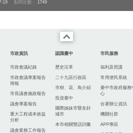
7-19
點閱次數：
1749
市政資訊
認識臺中
市民服務
市政會議紀錄
歷史沿革
福利及照護
市政會議專案報告
二十九區行政區
常用便民系統
簡報
市樹、花、鳥介紹
臺中市政府服務
市長議會施政報告
心
投資臺中
議會專案報告
合署辦公資訊
國際姊妹市暨友好
重大工程成本效益
城市
機關社群
分析
本市相關雙語詞彙
APP專區
議會業務工作報告