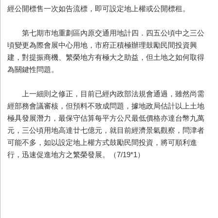
經公開標售一次如告流標，即可設定地上權或公開標租。
第七期市地重劃區內原交通用地計四．四五公頃中之三公
頃變更為際會展中心用地，市府正積極辦理鼓勵民間投資興
建，對提振商機、繁榮地方有極大之助益，但土地之如何取得
為關鍵性問題。
上一細則之修正，目前已經內政部法規會通過，雖然尚需
經部務會議審核，但預料不致成問題，據地政局估計以上土地
極具發展潛力，最保守估算每平方公尺最低價格亦達台幣九萬
元，三公頃用地高達廿七億元，就目前經濟景氣觀察，問津者
可能不多，如以設定地上權方式鼓勵民間投資，將可順利進
行，迅速促進地方之繁榮發展。（7/19*1）