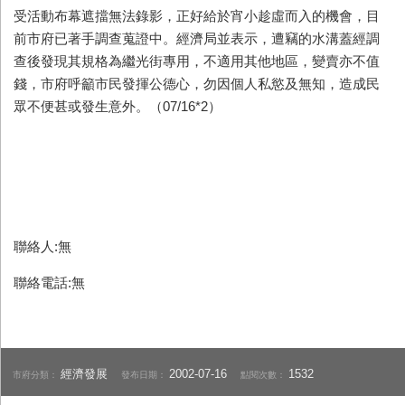
受活動布幕遮擋無法錄影，正好給於宵小趁虛而入的機會，目
前市府已著手調查蒐證中。經濟局並表示，遭竊的水溝蓋經調
查後發現其規格為繼光街專用，不適用其他地區，變賣亦不值
錢，市府呼籲市民發揮公德心，勿因個人私慾及無知，造成民
眾不便甚或發生意外。（07/16*2）
聯絡人:無
聯絡電話:無
經濟發展
2002-07-16
1532
市府分類：
發布日期：
點閱次數：