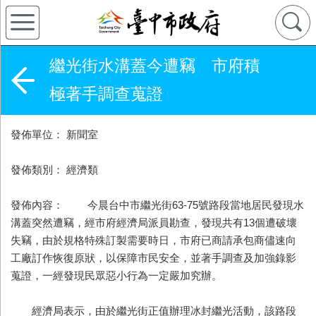
繼光街水溝蓋今遭竊 市府積
極著手調查蒐證
發佈單位： 新聞室
發佈類別： 經濟類
發佈內容： 今晨台中市繼光街63-75號路段當地居民發現水
溝蓋突然遭竊，經市府經濟局派員勘查，發現共有13個遭破壞
失竊，由於規格特殊訂製需要時日，市府已商請承包商儘速向
工廠訂作恢復原狀，以保障市民安全，並著手調查及加強錄影
蒐證，一經發現民眾惡小行為一定嚴加究辦。
經濟局表示，由於繼光街正值辦理冰封繼光活動，該路段