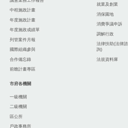
議會業務工作報告
就業及創業
中程施政計畫
消保園地
年度施政計畫
消費爭議申訴
年度施政成績單
調解行政
列管案件月報
法律扶助(法律諮
國際組織參與
詢)
合作備忘錄
法規資料庫
前瞻計畫專區
市府各機關
一級機關
二級機關
區公所
戶政事務所