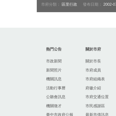
市府分類：
區里行政
發布日期：
2002-0
:::
熱門公告
關於市府
市政新聞
關於市長
新聞照片
市府成員
機關訊息
市府組織表
活動行事曆
府徽介紹
公聽會訊息
市府交通位置
機關徵才
市民感謝區
臺中市政府公報
最新市債訊息