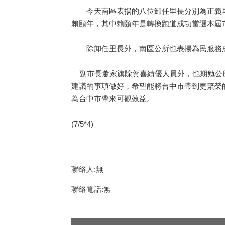
今天南區表揚的八位卸任里長分別為正義里
賴頤年，其中賴頤年是轉換跑道成功當選本屆
除卸任里長外，南區公所也表揚為民服務成
副市長蕭家旗除賀喜績優人員外，也期勉公所
建議的事項做好，希望能將台中市帶到更繁榮
為台中市帶來可觀效益。
(7/5*4)
聯絡人:無
聯絡電話:無