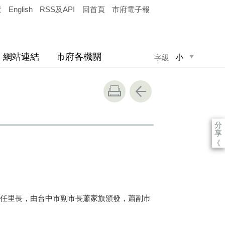
覽
English
RSS及API
回首頁
市府電子報
網站連結
市府各機關
小
字級
中
大
分
享
《
任里長，由台中市副市長蕭家旗頒發，蕭副市