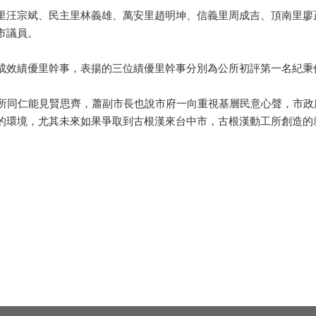
汪宗斌、民主里林義雄、萬安里趙明坤、信義里周成吉、頂南里廖
市議員。
效績優里幹事，表揚的三位績優里幹事分別為公所初評第一名紀秉
同仁能見賢思齊，蕭副市長也說市府一向重視基層民意心聲，市政
的環境，尤其未來如果爭取到古根漢來台中市，古根漢動工所創造的