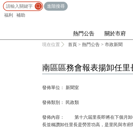
:::
進階搜尋
福利
補助
熱門公告
關於市府
:::
現在位置
首頁
>
熱門公告
>
市政新聞
南區區務會報表揚卸任里
發佈單位： 新聞室
發佈類別： 民政類
發佈內容： 第十六屆里長即將在下個月卸任
長並稱讚卸任里長是勞苦功高，是里民與市府