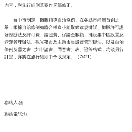
內容，對施行細則草案作局部修正。
台中市制定「攤販輔導自治條例」在各縣市尚屬首創之
舉，根據自治條例如聯合稽查小組取締違規攤販、攤販許可證
發證辦法及許可費、證照費、保證金數額、攤販集中區設置及
營運管理辦法、觀光夜市及主題市集設置管理辦法、以及自治
條例所需之書（如申請書、同意書）表、證等格式，均須另行
訂定，亦將在施行細則中予以規定。（7/4*1）
聯絡人:無
聯絡電話:無