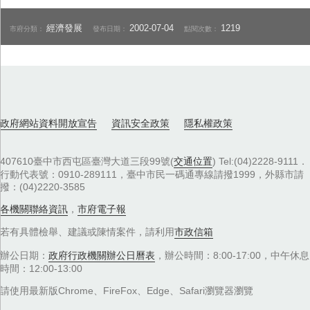
經濟發展
2002-07-04
1219
市府分類：
發布日期：
點閱次數：
政府網站資料開放宣告
資訊安全政策
隱私權政策
407610臺中市西屯區臺灣大道三段99號(
交通位置
) Tel:(04)2228-9111．
行動代表號：0910-289111，臺中市民一碼通專線請撥1999，外縣市請
撥：(04)2220-3585
各機關聯絡資訊
，
市府電子報
若有具體檢舉、建議或陳情案件，請利用
市政信箱
辦公日期：
政府行政機關辦公日曆表
，辦公時間：8:00-17:00，中午休息
時間：12:00-13:00
請使用最新版Chrome、FireFox、Edge、Safari瀏覽器瀏覽