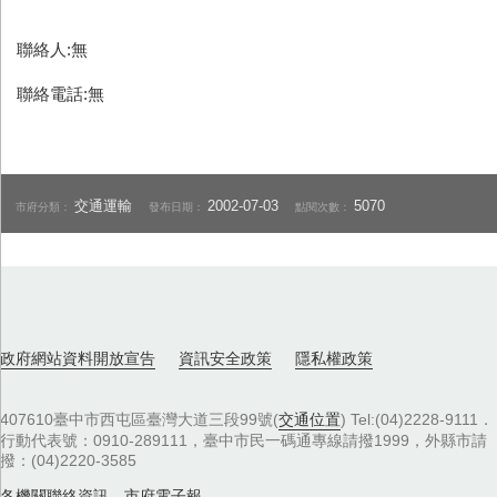
聯絡人:無
聯絡電話:無
交通運輸
2002-07-03
5070
市府分類：
發布日期：
點閱次數：
政府網站資料開放宣告
資訊安全政策
隱私權政策
407610臺中市西屯區臺灣大道三段99號(
交通位置
) Tel:(04)2228-9111．
行動代表號：0910-289111，臺中市民一碼通專線請撥1999，外縣市請
撥：(04)2220-3585
各機關聯絡資訊
，
市府電子報