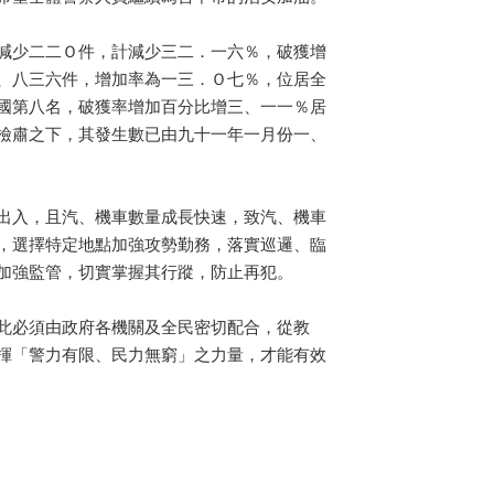
減少二二Ｏ件，計減少三二．一六％，破獲增
、八三六件，增加率為一三．Ｏ七％，位居全
國第八名，破獲率增加百分比增三、一一％居
檢肅之下，其發生數已由九十一年一月份一、
出入，且汽、機車數量成長快速，致汽、機車
，選擇特定地點加強攻勢勤務，落實巡邏、臨
加強監管，切實掌握其行蹤，防止再犯。
此必須由政府各機關及全民密切配合，從教
揮「警力有限、民力無窮」之力量，才能有效