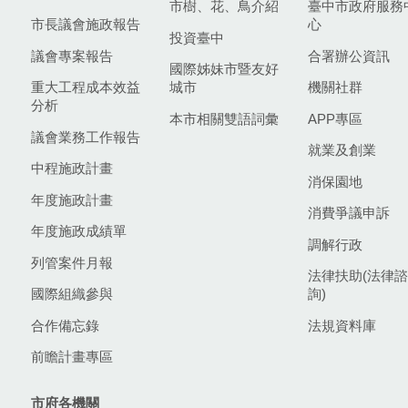
市樹、花、鳥介紹
臺中市政府服務
市長議會施政報告
心
投資臺中
議會專案報告
合署辦公資訊
國際姊妹市暨友好
重大工程成本效益
城市
機關社群
分析
本市相關雙語詞彙
APP專區
議會業務工作報告
就業及創業
中程施政計畫
消保園地
年度施政計畫
消費爭議申訴
年度施政成績單
調解行政
列管案件月報
法律扶助(法律諮
國際組織參與
詢)
合作備忘錄
法規資料庫
前瞻計畫專區
市府各機關