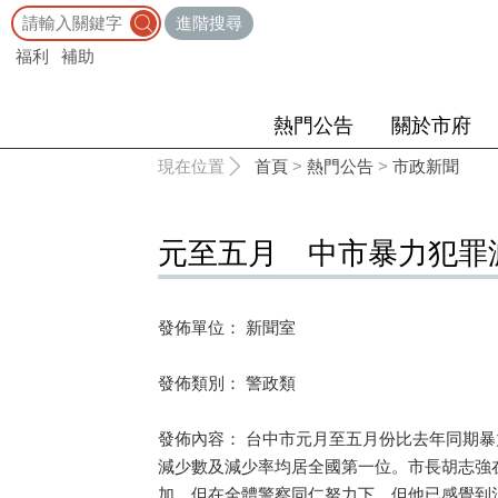
:::
進階搜尋
福利
補助
熱門公告
關於市府
:::
現在位置
首頁
>
熱門公告
>
市政新聞
元至五月 中市暴力犯罪
發佈單位： 新聞室
發佈類別： 警政類
發佈內容： 台中市元月至五月份比去年同期
減少數及減少率均居全國第一位。市長胡志強
加，但在全體警察同仁努力下，但他已感覺到