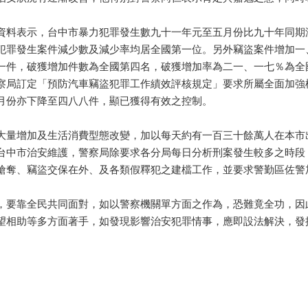
料表示，台中市暴力犯罪發生數九十一年元至五月份比九十年同期
犯罪發生案件減少數及減少率均居全國第一位。另外竊盜案件增加一
一件，破獲增加件數為全國第四名，破獲增加率為二一、一七％為全
察局訂定「預防汽車竊盜犯罪工作績效評核規定」要求所屬全面加強
月份亦下降至四八八件，顯已獲得有效之控制。
量增加及生活消費型態改變，加以每天約有一百三十餘萬人在本市
台中市治安維護，警察局除要求各分局每日分析刑案發生較多之時段
搶奪、竊盜交保在外、及各類假釋犯之建檔工作，並要求警勤區佐警
要靠全民共同面對，如以警察機關單方面之作為，恐難竟全功，因
望相助等多方面著手，如發現影響治安犯罪情事，應即設法解決，發