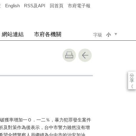
覽
English
RSS及API
回首頁
市府電子報
網站連結
市府各機關
小
字級
中
大
分
享
《
，破獲率增加一Ｏ．一二％，暴力犯罪發生案件
析及對策作為後表示，台中市警力雖然沒有增
希望全體警察人員繼續為台中市的治安加油。