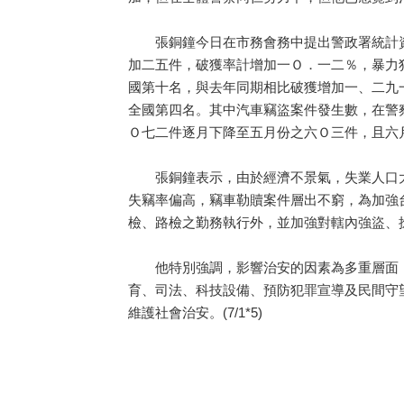
張銅鐘今日在市務會務中提出警政署統計資
加二五件，破獲率計增加一Ｏ．一二％，暴力
國第十名，與去年同期相比破獲增加一、二九
全國第四名。其中汽車竊盜案件發生數，在警
Ｏ七二件逐月下降至五月份之六Ｏ三件，且六
張銅鐘表示，由於經濟不景氣，失業人口大
失竊率偏高，竊車勒贖案件層出不窮，為加強
檢、路檢之勤務執行外，並加強對轄內強盜、
他特別強調，影響治安的因素為多重層面，
育、司法、科技設備、預防犯罪宣導及民間守
維護社會治安。(7/1*5)