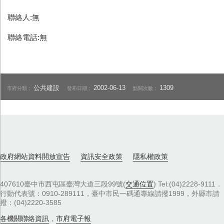
聯絡人:無
聯絡電話:無
公共建設
2002-06-13
1309
市府分類：
發布日期：
點閱次數：
政府網站資料開放宣告
資訊安全政策
隱私權政策
407610臺中市西屯區臺灣大道三段99號(
交通位置
) Tel:(04)2228-9111．
行動代表號：0910-289111，臺中市民一碼通專線請撥1999，外縣市請
撥：(04)2220-3585
各機關聯絡資訊
，
市府電子報