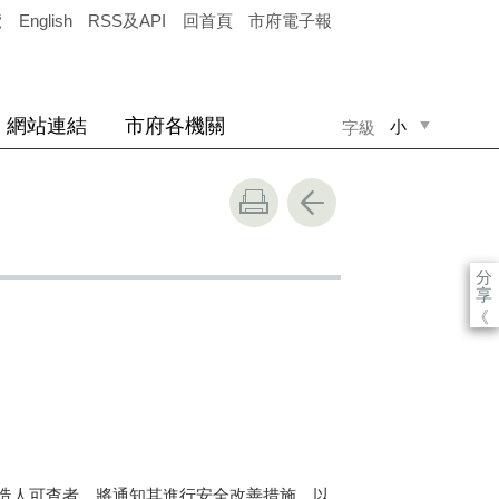
覽
English
RSS及API
回首頁
市府電子報
網站連結
市府各機關
小
字級
中
大
分
享
《
造人可查者，將通知其進行安全改善措施，以