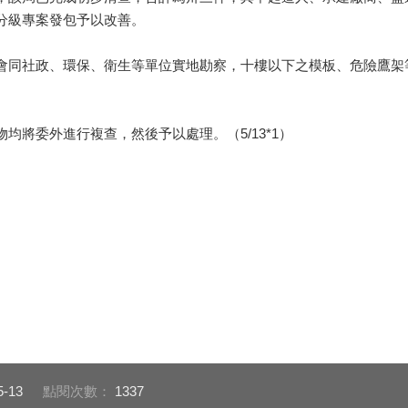
分級專案發包予以改善。
同社政、環保、衛生等單位實地勘察，十樓以下之模板、危險鷹架
將委外進行複查，然後予以處理。（5/13*1）
5-13
點閱次數：
1337