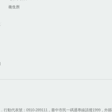
衛生所
生
網
28-9111．行動代表號：0910-289111，臺中市民一碼通專線請撥1999，外縣市