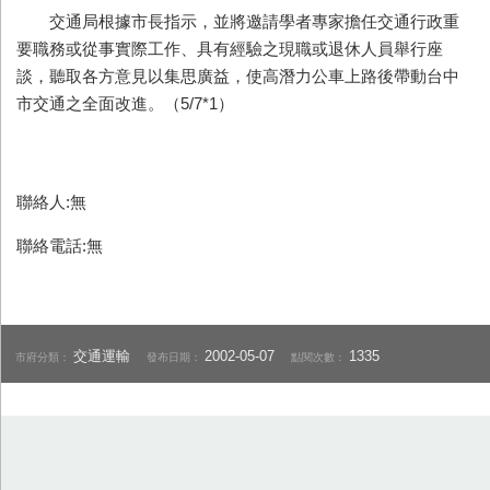
交通局根據市長指示，並將邀請學者專家擔任交通行政重
要職務或從事實際工作、具有經驗之現職或退休人員舉行座
談，聽取各方意見以集思廣益，使高潛力公車上路後帶動台中
市交通之全面改進。（5/7*1）
聯絡人:無
聯絡電話:無
交通運輸
2002-05-07
1335
市府分類：
發布日期：
點閱次數：