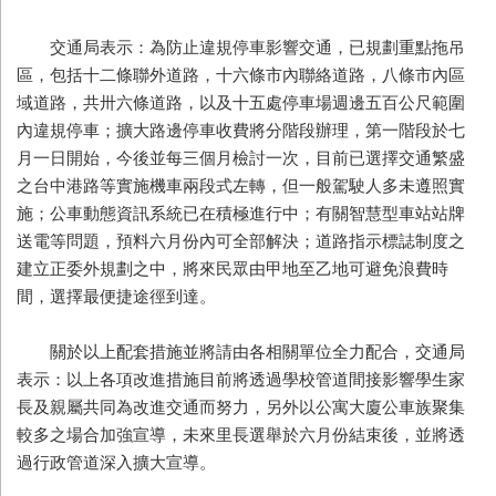
交通局表示：為防止違規停車影響交通，已規劃重點拖吊
區，包括十二條聯外道路，十六條市內聯絡道路，八條市內區
域道路，共卅六條道路，以及十五處停車場週邊五百公尺範圍
內違規停車；擴大路邊停車收費將分階段辦理，第一階段於七
月一日開始，今後並每三個月檢討一次，目前已選擇交通繁盛
之台中港路等實施機車兩段式左轉，但一般駕駛人多未遵照實
施；公車動態資訊系統已在積極進行中；有關智慧型車站站牌
送電等問題，預料六月份內可全部解決；道路指示標誌制度之
建立正委外規劃之中，將來民眾由甲地至乙地可避免浪費時
間，選擇最便捷途徑到達。
關於以上配套措施並將請由各相關單位全力配合，交通局
表示：以上各項改進措施目前將透過學校管道間接影響學生家
長及親屬共同為改進交通而努力，另外以公寓大廈公車族聚集
較多之場合加強宣導，未來里長選舉於六月份結束後，並將透
過行政管道深入擴大宣導。