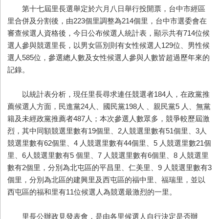
第十七屆里長選舉定於六月八日舉行投開票，台中市經區
里合併及分割後，由223個里調整為214個里，台中市選委會在
審查候選人資格後，今日公布候選人統計表，顯示共有714位候
選人參與競選里長，以男女區別則有女性候選人129位、男性候
選人585位，參選總人數及女性候選人參與人數皆超過歷年來的
記錄。
以統計表分析，現任里長尋求連任競選者184人，在政黨推
薦候選人方面，民進黨24人、國民黨198人 、親民黨5 人、無黨
籍及未經政黨推薦者487人；本次參選人數眾多，競爭較歷屆激
烈，其中同額競選里數有19個里、2人競選里數有51個里、3人
競選里數有62個里、4 人競選里數有44個里、5 人競選里數21個
里、6人競選里數有5 個里、7 人競選里數有6個里、8 人競選里
數有2個里，分別為北屯區的平昌里、仁美里、9 人競選里數有3
個里，分別為北區的建興里及西屯區的福中里、福瑞里，並以
西屯區的福和里有11位候選人為競選最激烈的一里。
里長公辦政見發表會，是由各里候選人自行決定是否辦