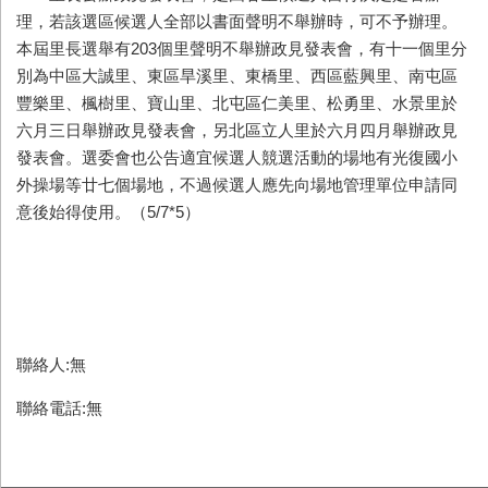
理，若該選區候選人全部以書面聲明不舉辦時，可不予辦理。
本屆里長選舉有203個里聲明不舉辦政見發表會，有十一個里分
別為中區大誠里、東區旱溪里、東橋里、西區藍興里、南屯區
豐樂里、楓樹里、寶山里、北屯區仁美里、松勇里、水景里於
六月三日舉辦政見發表會，另北區立人里於六月四月舉辦政見
發表會。選委會也公告適宜候選人競選活動的場地有光復國小
外操場等廿七個場地，不過候選人應先向場地管理單位申請同
意後始得使用。（5/7*5）
聯絡人:無
聯絡電話:無