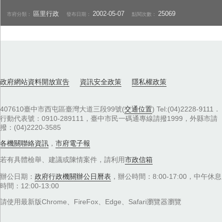
區里行政
2002-05-07
25069
市府分類：
發布日期：
點閱次數：
政府網站資料開放宣告
資訊安全政策
隱私權政策
407610臺中市西屯區臺灣大道三段99號(
交通位置
) Tel:(04)2228-9111．
行動代表號：0910-289111，臺中市民一碼通專線請撥1999，外縣市請
撥：(04)2220-3585
各機關聯絡資訊
，
市府電子報
若有具體檢舉、建議或陳情案件，請利用
市政信箱
辦公日期：
政府行政機關辦公日曆表
，辦公時間：8:00-17:00，中午休息
時間：12:00-13:00
請使用最新版Chrome、FireFox、Edge、Safari瀏覽器瀏覽