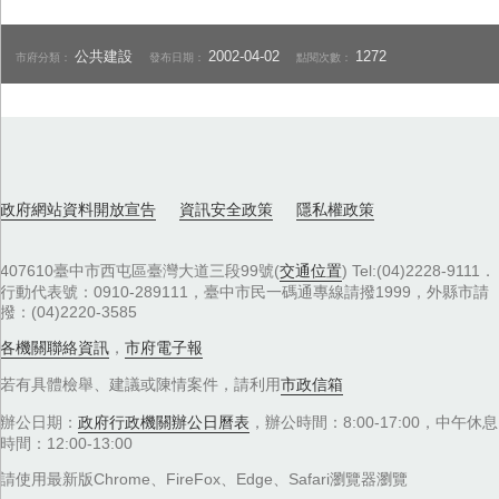
公共建設
2002-04-02
1272
市府分類：
發布日期：
點閱次數：
政府網站資料開放宣告
資訊安全政策
隱私權政策
407610臺中市西屯區臺灣大道三段99號(
交通位置
) Tel:(04)2228-9111．
行動代表號：0910-289111，臺中市民一碼通專線請撥1999，外縣市請
撥：(04)2220-3585
各機關聯絡資訊
，
市府電子報
若有具體檢舉、建議或陳情案件，請利用
市政信箱
辦公日期：
政府行政機關辦公日曆表
，辦公時間：8:00-17:00，中午休息
時間：12:00-13:00
請使用最新版Chrome、FireFox、Edge、Safari瀏覽器瀏覽