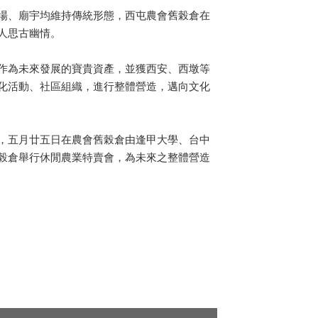
場、廟宇均維持傳統形態，西屯農會舊榖倉在
人思古幽情。
作為未來發展的寶貴資產，並獲西安、西墩等
化活動、社區組織，進行整體營造，邁向文化
，五月廿五日在農會舊榖倉由逢甲大學、台中
榖倉舉行休閒農業特賣會，為未來之整體營造