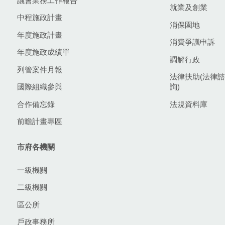
議會業務工作報告
就業及創業
中程施政計畫
消保園地
年度施政計畫
消費爭議申訴
年度施政成績單
調解行政
列管案件月報
法律扶助(法律諮
國際組織參與
詢)
合作備忘錄
法規資料庫
前瞻計畫專區
市府各機關
一級機關
二級機關
區公所
戶政事務所