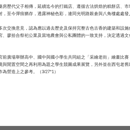
房歷代父子相傳，延續迄今的打鐵店、遵循古法烘焙的糕餅店、市
射，至今彈痕猶存，透露神秘色彩，連同光明路榖倉與八角樓處處發
次交換意見，認為應以過去歷史及保持完整古色古香的建築和設施
宮、廖拾合祭祀公業及當地農會與公私團體的一致支持，決定透過文
宮前廣場舉辦高中、國中與國小學生共同組之「采繪老街」繪畫比賽
境與閒置空間之再利用為題之學生競圖成果展覽，另外並在西屯老舊
營造上之參考。（3/27*1）