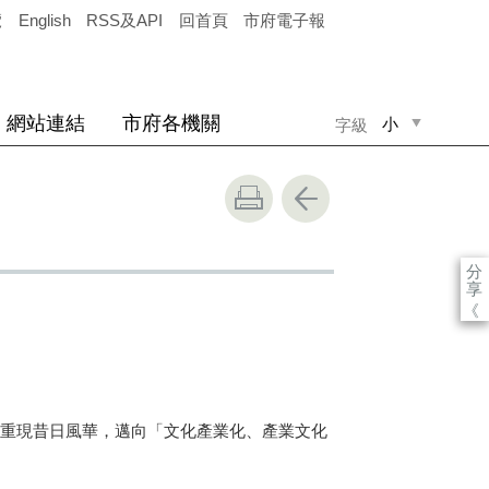
覽
English
RSS及API
回首頁
市府電子報
網站連結
市府各機關
小
字級
中
大
分
享
《
重現昔日風華，邁向「文化產業化、產業文化