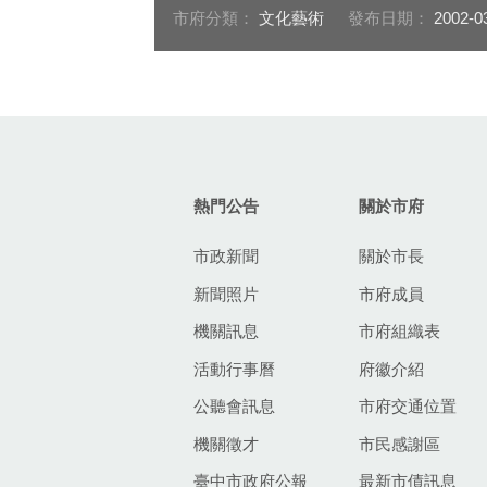
市府分類：
文化藝術
發布日期：
2002-0
:::
熱門公告
關於市府
市政新聞
關於市長
新聞照片
市府成員
機關訊息
市府組織表
活動行事曆
府徽介紹
公聽會訊息
市府交通位置
機關徵才
市民感謝區
臺中市政府公報
最新市債訊息