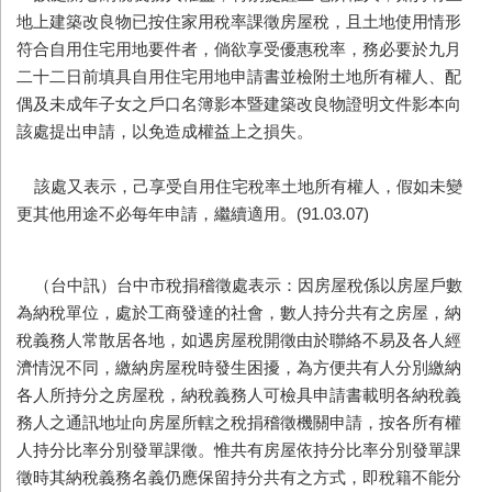
地上建築改良物已按住家用稅率課徵房屋稅，且土地使用情形
符合自用住宅用地要件者，倘欲享受優惠稅率，務必要於九月
二十二日前填具自用住宅用地申請書並檢附土地所有權人、配
偶及未成年子女之戶口名簿影本暨建築改良物證明文件影本向
該處提出申請，以免造成權益上之損失。
該處又表示，己享受自用住宅稅率土地所有權人，假如未變
更其他用途不必每年申請，繼續適用。(91.03.07)
（台中訊）台中市稅捐稽徵處表示：因房屋稅係以房屋戶數
為納稅單位，處於工商發達的社會，數人持分共有之房屋，納
稅義務人常散居各地，如遇房屋稅開徵由於聯絡不易及各人經
濟情況不同，繳納房屋稅時發生困擾，為方便共有人分別繳納
各人所持分之房屋稅，納稅義務人可檢具申請書載明各納稅義
務人之通訊地址向房屋所轄之稅捐稽徵機關申請，按各所有權
人持分比率分別發單課徵。惟共有房屋依持分比率分別發單課
徵時其納稅義務名義仍應保留持分共有之方式，即稅籍不能分