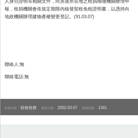
人身分證明等相關文件，向房屋所在地之稅捐稽徵機關辦理申
報，稅捐機關會依規定期限內核發契稅免稅證明書，以憑持向
地政機關辦理建物產權變更登記。(91.03.07)
聯絡人:無
聯絡電話:無
財政稅務
2002-03-07
1341
市府分類：
發布日期：
點閱次數：