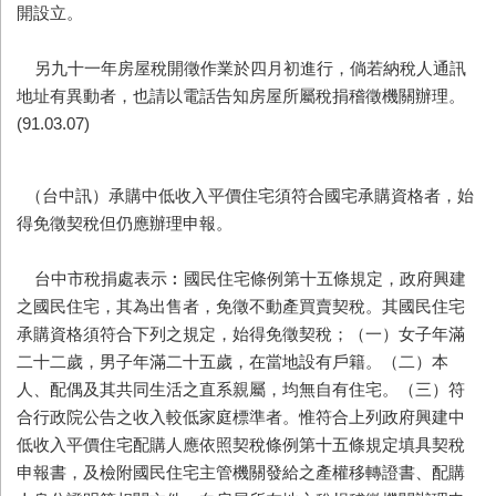
開設立。
另九十一年房屋稅開徵作業於四月初進行，倘若納稅人通訊
地址有異動者，也請以電話告知房屋所屬稅捐稽徵機關辦理。
(91.03.07)
（台中訊）承購中低收入平價住宅須符合國宅承購資格者，始
得免徵契稅但仍應辦理申報。
台中市稅捐處表示︰國民住宅條例第十五條規定，政府興建
之國民住宅，其為出售者，免徵不動產買賣契稅。其國民住宅
承購資格須符合下列之規定，始得免徵契稅；（一）女子年滿
二十二歲，男子年滿二十五歲，在當地設有戶籍。（二）本
人、配偶及其共同生活之直系親屬，均無自有住宅。（三）符
合行政院公告之收入較低家庭標準者。惟符合上列政府興建中
低收入平價住宅配購人應依照契稅條例第十五條規定填具契稅
申報書，及檢附國民住宅主管機關發給之產權移轉證書、配購