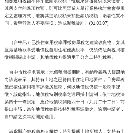
相關進項稅額不得扣抵銷項稅額；惟股東會後提供股東便餐，
其所支付的進項稅額，則可比照營業人舉行業務檢討會會餐規
定之處理方式，准將其進項稅額來扣抵銷項稅額，兩者性質不
同，希望營業人不要誤抵，造成漏稅被罰。(91.03.07)
（台中訊）已按住家用稅率課徵房屋稅之建築改良物，如其
座落基地欲享受地價稅自用住宅優惠稅率，仍須依法向稅捐稽
徵機關提出申請，其地價稅方得適用千分之二特別稅率。
台中市稅捐處表示：地價稅開徵期間，有納稅義務人疑惑地
向該處表示，其持有土地之已符自用住宅用地要件，且房屋稅
業已按住家用稅率課徵房屋稅，何以地價稅仍按一般稅率課
徵？該處指出，地價稅特別稅率之適用採申請制，依土地稅法
第四十一條規定，應於地價稅開徵四十日（九月二十二日）前
提出申請，當年地價稅始得按特別稅率課徵之。逾期申請者，
自申請之次年期開始適用。
該處關心納稅義務人權益，特別提醒土地所權人，如持有土