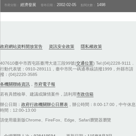
經濟發展
2002-02-05
1498
市府分類：
發布日期：
點閱次數：
政府網站資料開放宣告
資訊安全政策
隱私權政策
407610臺中市西屯區臺灣大道三段99號(
交通位置
) Tel:(04)2228-9111．
行動代表號：0910-289111，臺中市民一碼通專線請撥1999，外縣市請
撥：(04)2220-3585
各機關聯絡資訊
，
市府電子報
若有具體檢舉、建議或陳情案件，請利用
市政信箱
辦公日期：
政府行政機關辦公日曆表
，辦公時間：8:00-17:00，中午休息
時間：12:00-13:00
請使用最新版Chrome、FireFox、Edge、Safari瀏覽器瀏覽
全網瀏覽人次
928419594
更新日期
115年8月3日