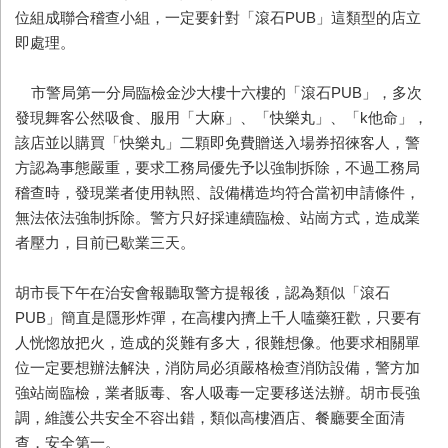
位組成聯合稽查小組，一定要針對「滾石PUB」這類型的店立
即處理。
市警局第一分局臨檢金沙大樓十六樓的「滾石PUB」，多次
發現舞客公然吸食、服用「大麻」、「快樂丸」、「k他命」，
該店並以購買「快樂丸」二顆即免費贈送入場券招徠客人，警
方認為事態嚴重，要求工務局優先予以強制拆除，不過工務局
稽查時，發現業者使用執照、設備構造均符合當初申請條件，
無法依法強制拆除。警方只好採連續臨檢、站崗方式，造成業
者壓力，目前已歇業三天。
胡市長下午在治安會報聽取警方提報後，認為類似「滾石
PUB」簡直是隱形炸彈，在高樓內擠上千人嗑藥狂歡，只要有
人恍惚放把火，造成的災難有多大，很難想像。他要求相關單
位一定要想辦法解決，消防局必須嚴格檢查消防設備，警方加
強站崗臨檢，業者販毒、客人吸毒一定要移送法辦。胡市長強
調，維護公共安全不容出錯，類似高樓酒店、餐廳要全面清
查，安全第一。