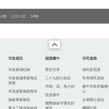
1-09
點閱次數：
1456
市政資訊
認識臺中
市民服務
市政會議紀錄
歷史沿革
福利及照護
市政會議專案報告
二十九區行政區
常用便民系統
簡報
市樹、花、鳥介紹
臺中市政府服務
市長議會施政報告
心
投資臺中
議會專案報告
合署辦公資訊
國際姊妹市暨友好
重大工程成本效益
城市
機關社群