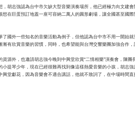
想，胡志強認為台中市欠缺大型音樂演奏場所，他已經極力向文建會
很想在巨蛋預訂地蓋一座可容納二萬人的圓形劇場，讓全國甚至國際
舉了國外一些知名的音樂活動為例子，但他認為台中市不用一開始就
漸漸有欣賞音樂的習慣，同時，也希望能與台灣交響樂團加強合作，
的資源外，也邀請胡志強今晚到中興堂欣賞“二情相樂”演奏會，陳團
的小提琴少年，現在已經很難再找到像這樣熱愛音樂的小孩，胡志強
興堂獻花，因為音樂會不適合講話，他就不致詞了，在中場時間直接獻