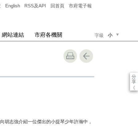
覽
English
RSS及API
回首頁
市府電子報
網站連結
市府各機關
小
字級
中
大
分
享
《
向胡志強介紹一位傑出的小提琴少年許瀚中，