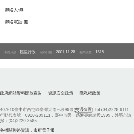
聯絡人:無
聯絡電話:無
區里行政
2001-11-28
1318
市府分類：
發布日期：
點閱次數：
政府網站資料開放宣告
資訊安全政策
隱私權政策
407610臺中市西屯區臺灣大道三段99號(
交通位置
) Tel:(04)2228-9111．
行動代表號：0910-289111，臺中市民一碼通專線請撥1999，外縣市請
撥：(04)2220-3585
各機關聯絡資訊
，
市府電子報