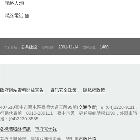
聯絡人:無
聯絡電話:無
公共建設
2001-11-14
1480
市府分類：
發布日期：
點閱次數：
政府網站資料開放宣告
資訊安全政策
隱私權政策
407610臺中市西屯區臺灣大道三段99號(
交通位置
) Tel:(04)2228-9111．
行動代表號：0910-289111，臺中市民一碼通專線請撥1999，外縣市請
撥：(04)2220-3585
各機關聯絡資訊
，
市府電子報
若有具體檢舉、建議或陳情案件，請利用
市政信箱