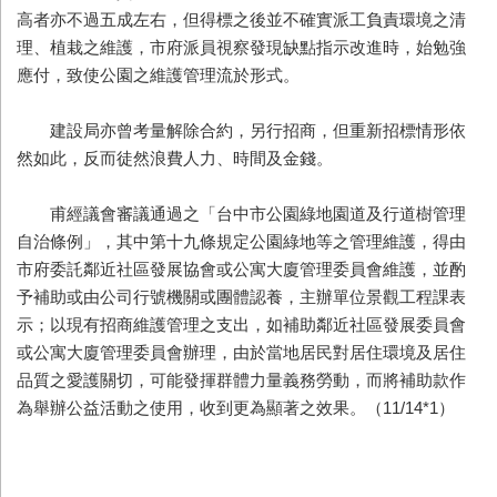
高者亦不過五成左右，但得標之後並不確實派工負責環境之清
理、植栽之維護，市府派員視察發現缺點指示改進時，始勉強
應付，致使公園之維護管理流於形式。
建設局亦曾考量解除合約，另行招商，但重新招標情形依
然如此，反而徒然浪費人力、時間及金錢。
甫經議會審議通過之「台中市公園綠地園道及行道樹管理
自治條例」，其中第十九條規定公園綠地等之管理維護，得由
市府委託鄰近社區發展協會或公寓大廈管理委員會維護，並酌
予補助或由公司行號機關或團體認養，主辦單位景觀工程課表
示；以現有招商維護管理之支出，如補助鄰近社區發展委員會
或公寓大廈管理委員會辦理，由於當地居民對居住環境及居住
品質之愛護關切，可能發揮群體力量義務勞動，而將補助款作
為舉辦公益活動之使用，收到更為顯著之效果。（11/14*1）