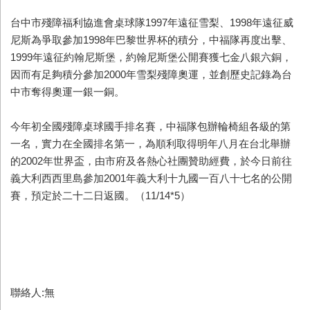
台中市殘障福利協進會桌球隊1997年遠征雪梨、1998年遠征威
尼斯為爭取參加1998年巴黎世界杯的積分，中福隊再度出擊、
1999年遠征約翰尼斯堡，約翰尼斯堡公開賽獲七金八銀六銅，
因而有足夠積分參加2000年雪梨殘障奧運，並創歷史記錄為台
中市奪得奧運一銀一銅。
今年初全國殘障桌球國手排名賽，中福隊包辦輪椅組各級的第
一名，實力在全國排名第一，為順利取得明年八月在台北舉辦
的2002年世界盃，由市府及各熱心社團贊助經費，於今日前往
義大利西西里島參加2001年義大利十九國一百八十七名的公開
賽，預定於二十二日返國。（11/14*5）
聯絡人:無