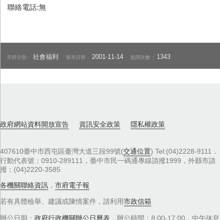
聯絡電話:無
社會福利
2001-11-14
1343
市府分類：
發布日期：
點閱次數：
政府網站資料開放宣告
資訊安全政策
隱私權政策
407610臺中市西屯區臺灣大道三段99號(
交通位置
) Tel:(04)2228-9111．
行動代表號：0910-289111，臺中市民一碼通專線請撥1999，外縣市請
撥：(04)2220-3585
各機關聯絡資訊
，
市府電子報
若有具體檢舉、建議或陳情案件，請利用
市政信箱
辦公日期：
政府行政機關辦公日曆表
，辦公時間：8:00-17:00，中午休息