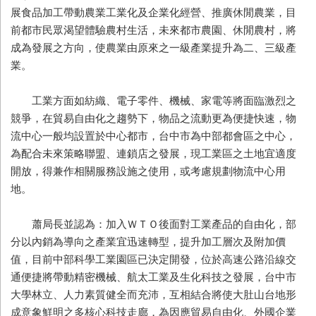
展食品加工帶動農業工業化及企業化經營、推廣休閒農業，目
前都市民眾渴望體驗農村生活，未來都市農園、休閒農村，將
成為發展之方向，使農業由原來之一級產業提升為二、三級產
業。
工業方面如紡織、電子零件、機械、家電等將面臨激烈之
競爭，在貿易自由化之趨勢下，物品之流動更為便捷快速，物
流中心一般均設置於中心都市，台中市為中部都會區之中心，
為配合未來策略聯盟、連鎖店之發展，現工業區之土地宜適度
開放，得兼作相關服務設施之使用，或考慮規劃物流中心用
地。
蕭局長並認為：加入ＷＴＯ後面對工業產品的自由化，部
分以內銷為導向之產業宜迅速轉型，提升加工層次及附加價
值，目前中部科學工業園區已決定開發，位於高速公路沿線交
通便捷將帶動精密機械、航太工業及生化科技之發展，台中市
大學林立、人力素質健全而充沛，互相結合將使大肚山台地形
成意象鮮明之多核心科技走廊，為因應貿易自由化、外國企業