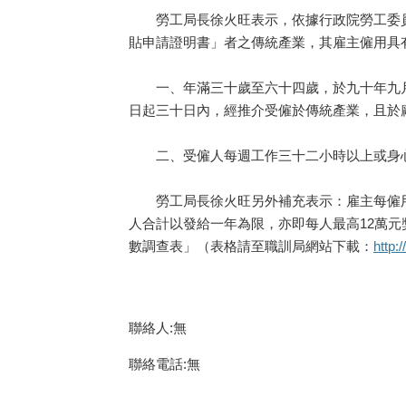
勞工局長徐火旺表示，依據行政院勞工委員
貼申請證明書」者之傳統產業，其雇主僱用具
一、年滿三十歲至六十四歲，於九十年九月
日起三十日內，經推介受僱於傳統產業，且於
二、受僱人每週工作三十二小時以上或身心
勞工局長徐火旺另外補充表示：雇主每僱用
人合計以發給一年為限，亦即每人最高12萬
數調查表」（表格請至職訓局網站下載：
http:
聯絡人:無
聯絡電話:無