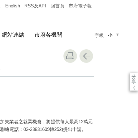
覽
English
RSS及API
回首頁
市府電子報
網站連結
市府各機關
小
字級
中
大
請
分
享
《
失業者之就業機會，將提供每人最高12萬元
02-23831699轉252)提出申請。