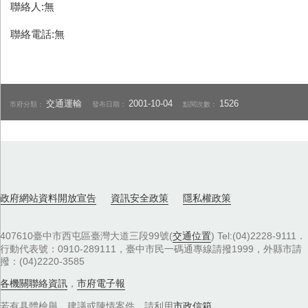
聯絡人:無
聯絡電話:無
交通運輸
2001-10-04
1526
市府分類：
發布日期：
點閱次數：
政府網站資料開放宣告
資訊安全政策
隱私權政策
407610臺中市西屯區臺灣大道三段99號(
交通位置
) Tel:(04)2228-9111．
行動代表號：0910-289111，臺中市民一碼通專線請撥1999，外縣市請
撥：(04)2220-3585
各機關聯絡資訊
，
市府電子報
若有具體檢舉、建議或陳情案件，請利用
市政信箱