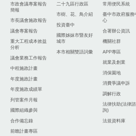
市政會議專案報告
二十九區行政區
常用便民系統
簡報
市樹、花、鳥介紹
臺中市政府服務
市長議會施政報告
心
投資臺中
議會專案報告
合署辦公資訊
國際姊妹市暨友好
重大工程成本效益
城市
機關社群
分析
本市相關雙語詞彙
APP專區
議會業務工作報告
就業及創業
中程施政計畫
消保園地
年度施政計畫
消費爭議申訴
年度施政成績單
調解行政
列管案件月報
法律扶助(法律諮
國際組織參與
詢)
合作備忘錄
法規資料庫
前瞻計畫專區