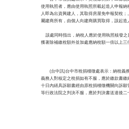
使用執照者，應由使用執照所載起造人申報納
人即為出資興建人，其取得房屋免申報契稅；
屬建商所有，由個人向建商購買取得，該起造
該處同時指出，納稅人應於使用執照核發之日
獲著除補繳稅額外並加處應納稅額一倍以上三倍以
(台中訊)台中市稅捐稽徵處表示：納稅義務
義務人對核定之稅捐如有不服，應於繳款書繳
十日內繕具訴願書經由原稅捐稽徵機關向訴願
等行政法院之判決不服，應於判決書送達後二十日