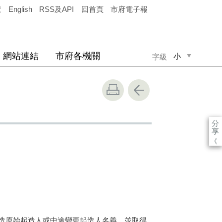
覽
English
RSS及API
回首頁
市府電子報
網站連結
市府各機關
小
字級
中
大
分
享
《
造原始起造人或中途變更起造人名義，並取得