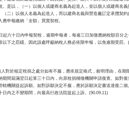
稅。是以，（一）以個人或建商名義為起造人，並以個人或建商名義與
。（二）以個人名義為起造人，而以建商名義與營造廠訂定承攬契約(
人應申報繳納「全額」買賣契稅。
起六十日內申報契稅，逾期申報者，每逾三日加徵應納稅額百分之
下之罰鍰。因此該處呼籲納稅人務必依限申報，以免逾期受罰。(90.0
人對於核定稅捐之處分如有不服，應依規定格式，敘明理由，在期
納期間屆滿翌日起算三十日內，向原稅捐稽徵機關申請復查。如對復
管轄機關提起訴願。如對訴願決定不服，應於訴願決定書送達復二個
內之不變期間，向最高行政法院提起上訴。(90.09.11)