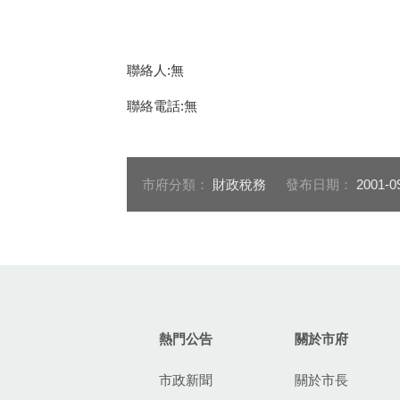
聯絡人:無
聯絡電話:無
市府分類：
財政稅務
發布日期：
2001-0
:::
熱門公告
關於市府
市政新聞
關於市長