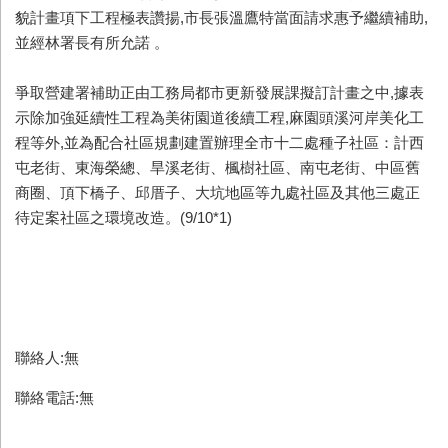
貌計畫項下工程極表讚揚,市長張溫鷹特當面請求惠予繼續補助,
並經林署長有所允諾 。
爭取營建署補助正由工務局都市更新發展課擬訂計畫之中,據表
示除加強延續性工程為美術園道後續工程,麻園頭溪河岸美化工
程等外,並為配合社區規劃建置辦理全市十二處種子社區：計西
屯老街、東海榮總、旱溪老街、楓樹社區、南屯老街、中區舊
商圈、頂下橋子、邱厝子、大坑地區等九處社區及其他三處正
待定案社區之環境改造。(9/10*1)
聯絡人:無
聯絡電話:無