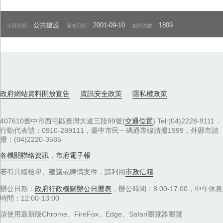
公共建設
2001-09-10
1809
市府分類：
發布日期：
點閱次數：
政府網站資料開放宣告
資訊安全政策
隱私權政策
407610臺中市西屯區臺灣大道三段99號(
交通位置
) Tel:(04)2228-9111．
行動代表號：0910-289111，臺中市民一碼通專線請撥1999，外縣市請
撥：(04)2220-3585
各機關聯絡資訊
，
市府電子報
若有具體檢舉、建議或陳情案件，請利用
市政信箱
辦公日期：
政府行政機關辦公日曆表
，辦公時間：8:00-17:00，中午休息
時間：12:00-13:00
請使用最新版Chrome、FireFox、Edge、Safari瀏覽器瀏覽