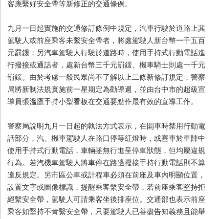
客應繫好安全帶等新修正的交通條例。
九月一日起實施的交通修訂條例中規定，汽車行駛於道路上其
駕駛人或前座乘客未繫安全帶者，將處駕駛人新台幣一千五百
元罰鍰；另汽車駕駛人行駛於道路時，使用手持式行動電話進
行撥接或通話者，處新台幣三千元罰鍰、機車騎士則處一千元
罰鍰。由於考慮一般民眾尚不了解以上二條新修訂規定，警察
局將新制法規實施前一星期定為勸導週，並由台中市的超級宣
導員張溫鷹手持小型看板在交通要點作最有效的宣導工作。
警察局說明九月一日起的執法方式表示，在開車時禁用行動電
話部分，汽、機車駕駛人在路口停等紅燈時，或塞車於車陣中
使用手持式行動電話，車輛雖無行進呈停車狀態，但均屬違規
行為。若汽機車駕駛人將車停在路邊撥接手持行動電話則不算
違反規定。另市區公車或計程車必須在前座及車內明顯位置，
設置文字或圖像標識，提醒乘客繫安全帶，若前座乘客堅持拒
絕繫安全帶，駕駛人可請乘客坐後排座位。交通部也表示前座
乘客如堅持不肯繫安全帶，只要駕駛人已善盡告知義務且能舉