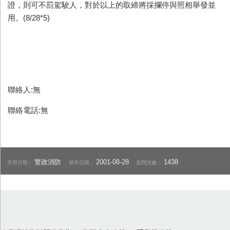
證，則可不罰駕駛人，對於以上的取締將採攔停與照相舉發並
用。(8/28*5)
聯絡人:無
聯絡電話:無
警政消防
2001-08-28
1438
市府分類：
發布日期：
點閱次數：