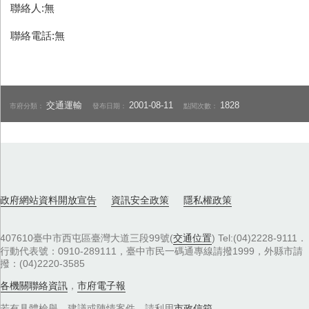
聯絡人:無
聯絡電話:無
交通運輸
2001-08-11
1828
市府分類：
發布日期：
點閱次數：
政府網站資料開放宣告
資訊安全政策
隱私權政策
407610臺中市西屯區臺灣大道三段99號(
交通位置
) Tel:(04)2228-9111．
行動代表號：0910-289111，臺中市民一碼通專線請撥1999，外縣市請
撥：(04)2220-3585
各機關聯絡資訊
，
市府電子報
若有具體檢舉、建議或陳情案件，請利用
市政信箱