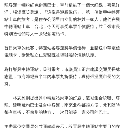
龍客運一輛粉紅色嶄新巴士，車前還結了一個大紅綵，喜氣洋
洋，張溫鷹笑著說，「這像是迎親隊伍」。第一個從興中轉運
站上車的旅客，是住在公明里自立街的林姓一家人，他們在興
中轉運站上車上台北，今天可享受車票半價優待，並且張市長
特別送他們每人一張紀念電話卡。
首日乘車的旅客，轉運站各客運將半價優待，並贈送中華電信
電話卡，附近私立仁愛醫院並舉辦義診活動誌慶。
為打響興中轉運站，吸引乘客，市議員江正吉建議交通局長林
志盈，市府籌經費半年內車票九折優待，獲得張溫鷹市長的支
持。
林志盈則提出興中轉運站乘車的好處，這裡集合統聯、尊
龍、建明飛狗巴士及台中客運，南來北往都很方便，尤其隨時
都有車搭，不像別的地方，一次只能等一家公司的巴士。
主辦單位交通局公共運輸課表示，設置興中轉運站主要目的在