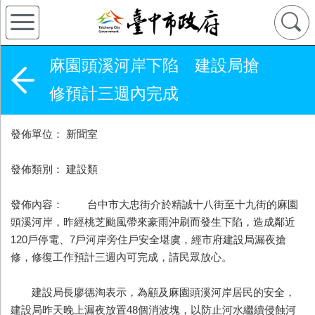
麻園頭溪河岸下陷 建設局搶
修預計三週內完成
發佈單位： 新聞室
發佈類別： 建設類
發佈內容： 台中市大忠街介於精誠十八街至十九街的麻園
頭溪河岸，昨經桃芝颱風帶來豪雨沖刷而發生下陷，造成鄰近
120戶停電、7戶河岸旁住戶安全堪虞，經市府建設局漏夜搶
修，修復工作預計三週內可完成，請民眾放心。
建設局長廖德淘表示，為顧及麻園頭溪河岸居民的安全，
建設局昨天晚上漏夜放置48個消波塊，以防止河水繼續侵蝕河