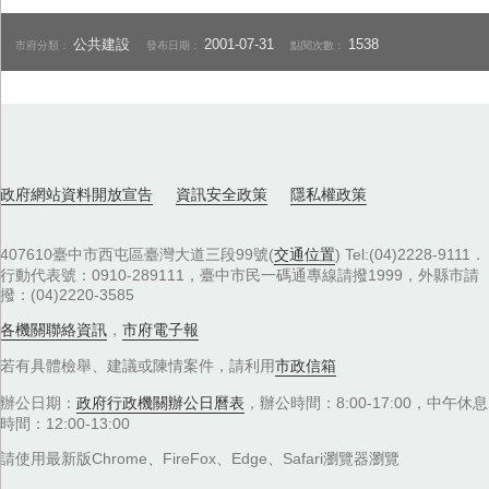
公共建設
2001-07-31
1538
市府分類：
發布日期：
點閱次數：
政府網站資料開放宣告
資訊安全政策
隱私權政策
407610臺中市西屯區臺灣大道三段99號(
交通位置
) Tel:(04)2228-9111．
行動代表號：0910-289111，臺中市民一碼通專線請撥1999，外縣市請
撥：(04)2220-3585
各機關聯絡資訊
，
市府電子報
若有具體檢舉、建議或陳情案件，請利用
市政信箱
辦公日期：
政府行政機關辦公日曆表
，辦公時間：8:00-17:00，中午休息
時間：12:00-13:00
請使用最新版Chrome、FireFox、Edge、Safari瀏覽器瀏覽