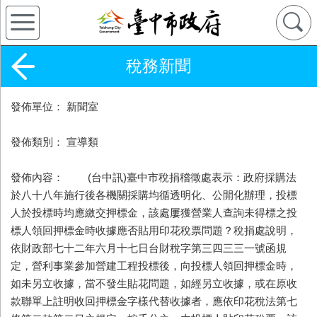
稅務新聞
發佈單位： 新聞室
發佈類別： 宣導類
發佈內容： (台中訊)臺中市稅捐稽徵處表示：政府採購法
於八十八年施行後各機關採購均循透明化、公開化辦理，投標
人於投標時均應繳交押標金，該處屢獲營業人查詢未得標之投
標人領回押標金時收據應否貼用印花稅票問題？稅捐處說明，
依財政部七十二年六月十七日台財稅字第三四三三一號函規
定，營利事業參加營建工程投標後，向投標人領回押標金時，
如未另立收據，當不發生貼花問題，如經另立收據，或在原收
款聯單上註明收回押標金字樣代替收據者，應依印花稅法第七