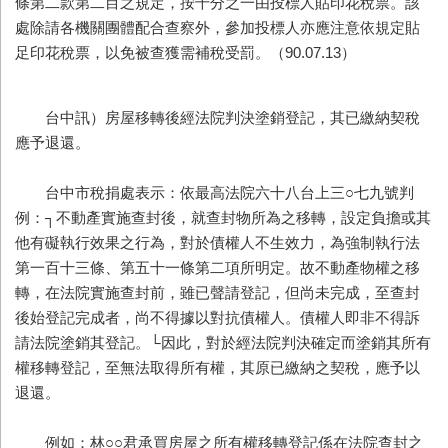
條第二款第二目之規定，按千分之一由投標人貼印花稅票。該
處除請各機關團體配合查察外，參加投標人亦應注意依規定貼
足印花稅票，以免被查獲需補稅受罰。（90.07.13）
台中訊）房屋移轉後經法院判決塗銷登記，其已繳納契稅
應予退還。
台中市稅捐處表示：依最高法院六十八台上三○七九號判
例：┐不動產實施查封後，就查封物所為之移轉，設定負擔或其
他有礙執行效果之行為，對於債權人不生效力，為強制執行法
第一百十三條、第五十一條第二項所明定。故不動產物權之移
轉，在法院實施查封前，雖已聲請登記，但尚未完成，至查封
後始登記完成者，尚不得據以對抗債權人。債權人即非不得訴
請法院塗銷其登記。└因此，對於經法院判決確定而塗銷其所有
權移轉登記，至無法取得所有權，其原已繳納之契稅，應予以
退還。
例如：林○○君承買房屋之所有權移轉登記係在法院查封之