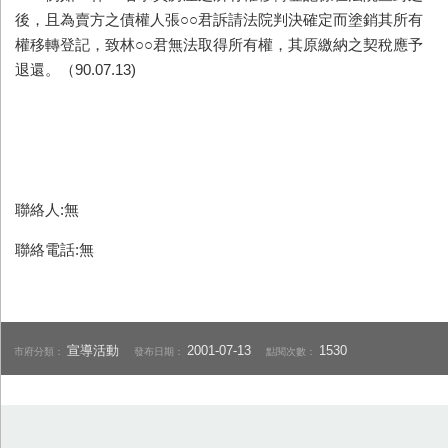
後，且為賣方之債權人張○○君訴請法院判決確定而塗銷其所有
權移轉登記，致林○○君無法取得所有權，其原繳納之契稅應予
退還。（90.07.13)
聯絡人:無
聯絡電話:無
宣導活動
2001-07-13
1530
市府分類：
發布日期：
點閱次數：