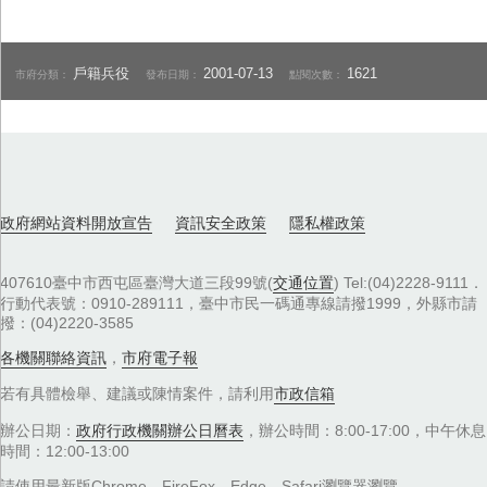
戶籍兵役
2001-07-13
1621
市府分類：
發布日期：
點閱次數：
政府網站資料開放宣告
資訊安全政策
隱私權政策
407610臺中市西屯區臺灣大道三段99號(
交通位置
) Tel:(04)2228-9111．
行動代表號：0910-289111，臺中市民一碼通專線請撥1999，外縣市請
撥：(04)2220-3585
各機關聯絡資訊
，
市府電子報
若有具體檢舉、建議或陳情案件，請利用
市政信箱
辦公日期：
政府行政機關辦公日曆表
，辦公時間：8:00-17:00，中午休息
時間：12:00-13:00
請使用最新版Chrome、FireFox、Edge、Safari瀏覽器瀏覽