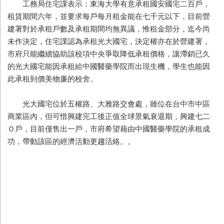
工務局住宅課表示：東海大學有意承租國安國宅二百戶，
租賃期間六年，並要求每戶每月租金能在七千元以下，目前營
建署對於承租戶數及承租期間均無異議，惟租金部分，迄今尚
未作決定，住宅課認為承租光大國宅，決定權亦在於營建署，
市府只能繼續協助該校項中央爭取降低承租價格，讓滯銷已久
的光大國宅能因承租給中國醫藥學院而出現生機，學生也能因
此承租到價美物廉的校舍。
光大國宅位於五權路、大雅路交會處，雖位在台中市中區
商業區內，但可惜興建完工後正值全球景氣衰退期，興建七二
Ｏ戶，目前僅售出一戶，市府希望藉由中國醫藥學院的承租成
功，帶動該區的經濟活動更趨活絡。。