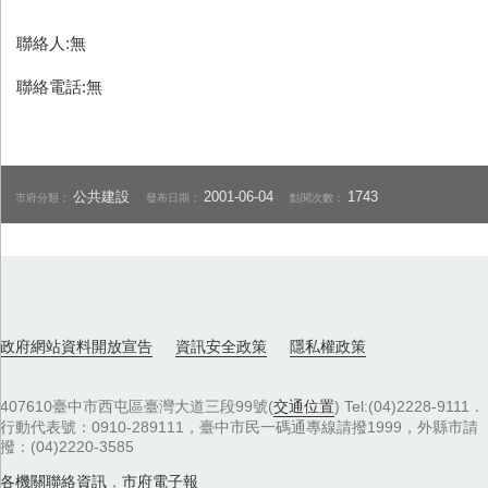
聯絡人:無
聯絡電話:無
公共建設
2001-06-04
1743
市府分類：
發布日期：
點閱次數：
政府網站資料開放宣告
資訊安全政策
隱私權政策
407610臺中市西屯區臺灣大道三段99號(
交通位置
) Tel:(04)2228-9111．
行動代表號：0910-289111，臺中市民一碼通專線請撥1999，外縣市請
撥：(04)2220-3585
各機關聯絡資訊
，
市府電子報