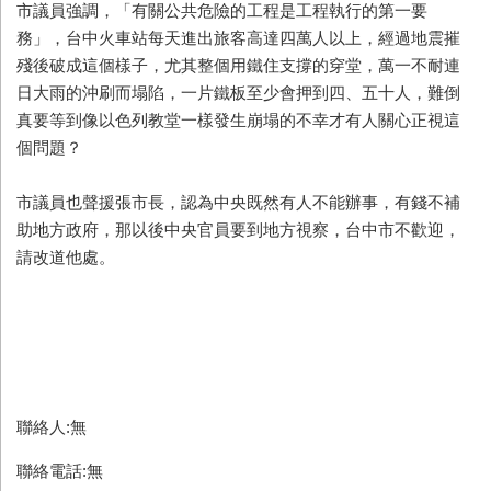
市議員強調，「有關公共危險的工程是工程執行的第一要
務」，台中火車站每天進出旅客高達四萬人以上，經過地震摧
殘後破成這個樣子，尤其整個用鐵住支撐的穿堂，萬一不耐連
日大雨的沖刷而塌陷，一片鐵板至少會押到四、五十人，難倒
真要等到像以色列教堂一樣發生崩塌的不幸才有人關心正視這
個問題？
市議員也聲援張市長，認為中央既然有人不能辦事，有錢不補
助地方政府，那以後中央官員要到地方視察，台中市不歡迎，
請改道他處。
聯絡人:無
聯絡電話:無