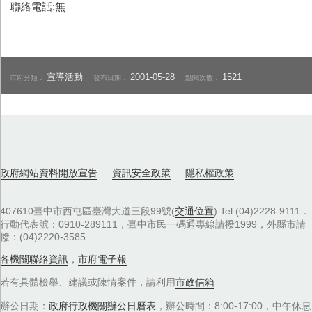
聯絡電話:無
宣導活動
2001-05-28
1521
市府分類：
發布日期：
點閱次數：
政府網站資料開放宣告
資訊安全政策
隱私權政策
407610臺中市西屯區臺灣大道三段99號(
交通位置
) Tel:(04)2228-9111．
行動代表號：0910-289111，臺中市民一碼通專線請撥1999，外縣市請
撥：(04)2220-3585
各機關聯絡資訊
，
市府電子報
若有具體檢舉、建議或陳情案件，請利用
市政信箱
辦公日期：
政府行政機關辦公日曆表
，辦公時間：8:00-17:00，中午休息