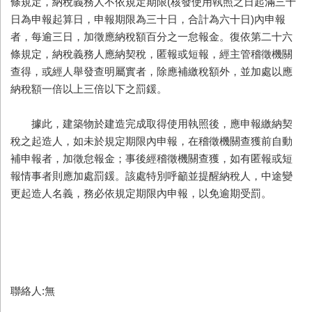
條規定，納稅義務人不依規定期限(核發使用執照之日起滿三十
日為申報起算日，申報期限為三十日，合計為六十日)內申報
者，每逾三日，加徵應納稅額百分之一怠報金。復依第二十六
條規定，納稅義務人應納契稅，匿報或短報，經主管稽徵機關
查得，或經人舉發查明屬實者，除應補繳稅額外，並加處以應
納稅額一倍以上三倍以下之罰鍰。
據此，建築物於建造完成取得使用執照後，應申報繳納契
稅之起造人，如未於規定期限內申報，在稽徵機關查獲前自動
補申報者，加徵怠報金；事後經稽徵機關查獲，如有匿報或短
報情事者則應加處罰鍰。該處特別呼籲並提醒納稅人，中途變
更起造人名義，務必依規定期限內申報，以免逾期受罰。
聯絡人:無