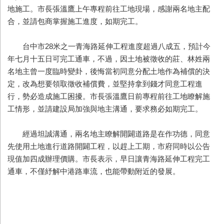
地施工。市長張溫鷹上午專程前往工地現場，感謝兩名地主配
合，並請包商掌握施工進度，如期完工。
台中市28米之一青海路延伸工程進度超過八成五，預計今
年七月十五日可完工通車，不過，因土地被徵收的莊、林姓兩
名地主曾一度臨時變卦，後悔當初同意分配土地作為補償的決
定，改為想要領取徵收補償費，並堅持拿到錢才同意工程進
行，勢必造成施工困擾。市長張溫鷹日前專程前往工地瞭解施
工情形，並請建設局加強與地主溝通，要求務必如期完工。
經過坦誠溝通，兩名地主瞭解開闢道路是在作功德，同意
先使用土地進行道路開闢工程，以趕上工期，市府同時以公告
現值加四成辦理價購。市長表示，早日讓青海路延伸工程完工
通車，不僅紓解中港路車流，也能帶動附近的發展。