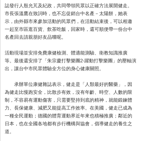
誌發行人殷允芃及紀政，共同帶領民眾以正確方法展開健走。
市長張溫鷹在致詞時，也不忘促銷台中名產－太陽餅，她表
示，由外縣市來參加活動的民眾們，在活動結束後，可以相邀
一起至市區逛百貨、飲茶吃飯，回家時，還可順便帶一份台中
名產回去請親朋好友品嚐呢。
活動現場並安排免費康健檢測、體適能測驗、衛教知識推廣
等。最後還安排了「朱宗慶打擊樂團2-躍動打擊樂團」的壓軸演
出，讓台中市民眾體驗全方位的身心健康關照。
承辦單位康健雜誌表示，健走是「人類最好的醫藥」，因
為健走比慢跑安全，比散步有效，沒有年齡、時空、人數的限
制，不容易有運動傷害，只需要堅持到底的精神，就能鍛鍊體
力、長保健康、減肥又能提高工作效率。在美國，健走已成為
一種全民運動；德國的體育運動界近年來也積極推廣；鄰近的
日本，也在全國各地都有步行機構與協會，倡導健走的養生之
道。