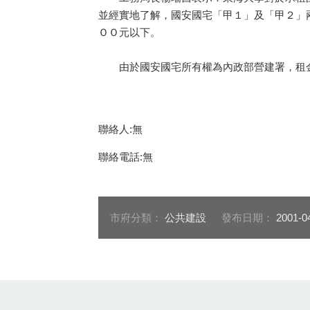
並經實地了解，國安國宅「甲１」及「甲２」
ＯＯ元以下。
由於國安國宅所有權為內政部營建署，租金
聯絡人:無
聯絡電話:無
市府分類：
公共建設
發布日期：
2001-0
:::