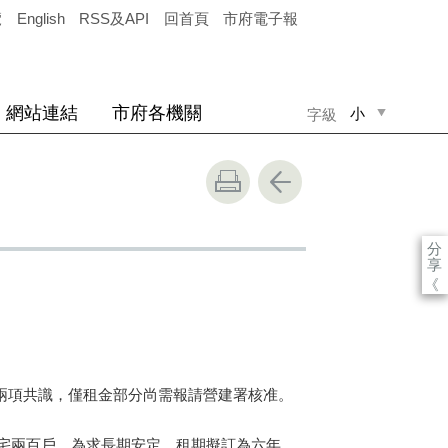
覽
English
RSS及API
回首頁
市府電子報
網站連結
市府各機關
小
字級
中
大
分
享
《
兩項共識，僅租金部分尚需報請營建署核准。
宅兩百戶，為求長期安定，租期擬訂為六年，