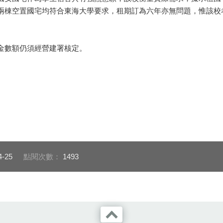
兩棟空置國宅均符合東海大學要求，租期訂為六年亦無問題，惟該校
數額仍須經營建署核定。
4-25
點閱次數：
1493