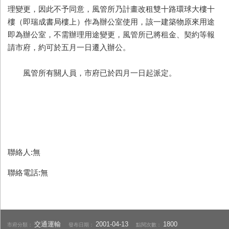
理變更，因此不予同意，風管所乃計畫改租雙十路環球大樓十
樓（即瑞成書局樓上）作為辦公室使用，該一建築物原來用途
即為辦公室，不需辦理用途變更，風管所已將租金、契約等報
請市府，約可於五月一日遷入辦公。
風管所有關人員，市府已於四月一日起派定。
聯絡人:無
聯絡電話:無
交通運輸
2001-04-13
1800
市府分類：
發布日期：
點閱次數：