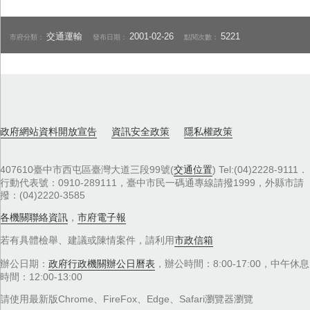
交通運輸
2001-02-26
5221
市府分類：
發布日期：
點閱次數：
政府網站資料開放宣告
資訊安全政策
隱私權政策
407610臺中市西屯區臺灣大道三段99號(
交通位置
) Tel:(04)2228-9111．
行動代表號：0910-289111，臺中市民一碼通專線請撥1999，外縣市請
撥：(04)2220-3585
各機關聯絡資訊
，
市府電子報
若有具體檢舉、建議或陳情案件，請利用
市政信箱
辦公日期：
政府行政機關辦公日曆表
，辦公時間：8:00-17:00，中午休息
時間：12:00-13:00
請使用最新版Chrome、FireFox、Edge、Safari瀏覽器瀏覽